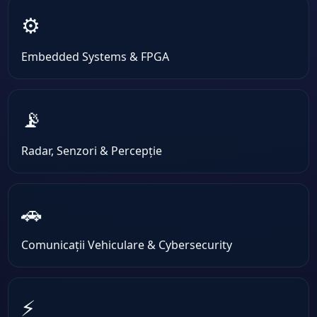
⚙️
Embedded Systems & FPGA
📡
Radar, Senzori & Percepție
🚗
Comunicații Vehiculare & Cybersecurity
⚡