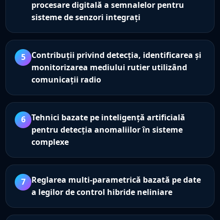
procesare digitală a semnalelor pentru
sisteme de senzori integrați
Contribuții privind detecția, identificarea și
5
monitorizarea mediului rutier utilizând
comunicații radio
Tehnici bazate pe inteligență artificială
6
pentru detecția anomaliilor în sisteme
complexe
Reglarea multi-parametrică bazată pe date
7
a legilor de control hibride neliniare